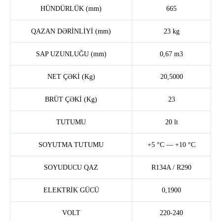
HÜNDÜRLÜK (mm)
665
QAZAN DƏRİNLİYİ (mm)
23 kg
SAP UZUNLUĞU (mm)
0,67 m3
NET ÇƏKİ (Kg)
20,5000
BRÜT ÇƏKİ (Kg)
23
TUTUMU
20 lt
SOYUTMA TUTUMU
+5 °C — +10 °C
SOYUDUCU QAZ
R134A / R290
ELEKTRİK GÜCÜ
0,1900
VOLT
220-240